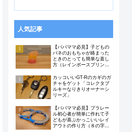
人気記事
【パパママ必見】子どもの
バネのおもちゃが絡まった
ときのとっても簡単な直し
方（レインボースプリン
グ）
カッコいいGT-Rのカギのガ
チャをゲット「コレクタブ
ルキーなりきりオーナーシ
リーズ」
【パパママ必見】プラレー
ル初心者が簡単に作れて子
どもが喜ぶかっこいいレイ
アウトの作り方（８の字レ
イアウト）