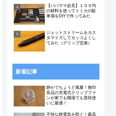
【パパママ必見】１００均
の材料を使ってトミカの駐
車場をDIYで作ってみた
ジェットストリームをカス
タマイズしてカッコよくし
てみた（グリップ交換）
新着記事
静かでちょうど風量！無印
良品の充電式クリップファ
ンが家でも職場でも普段使
いに最適！
不快な静電気を防ぐ！最高