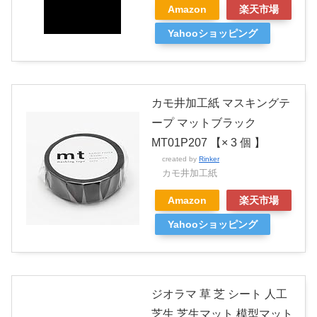
Amazon
楽天市場
Yahooショッピング
カモ井加工紙 マスキングテ
ープ マットブラック
MT01P207 【× 3 個 】
created by
Rinker
カモ井加工紙
Amazon
楽天市場
Yahooショッピング
ジオラマ 草 芝 シート 人工
芝生 芝生マット 模型マット