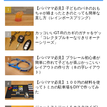
【パパママ必見】子どものバネのおも
ちゃが絡まったときのとっても簡単な
直し方（レインボースプリング）
カッコいいGT-Rのカギのガチャをゲッ
ト「コレクタブルキーなりきりオーナ
ーシリーズ」
【パパママ必見】プラレール初心者が
簡単に作れて子どもが喜ぶかっこいい
レイアウトの作り方（８の字レイアウ
ト）
【パパママ必見】１００均の材料を使
ってトミカの駐車場をDIYで作ってみ
た