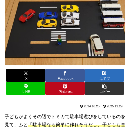
X
Facebook
はてブ
LINE
Pinterest
コピー
2024.10.25
2025.12.29
子どもがよくその辺でトミカで駐車場遊びをしているのを
見て、ふと
「駐車場なら簡単に作れそうだし、子どもも喜