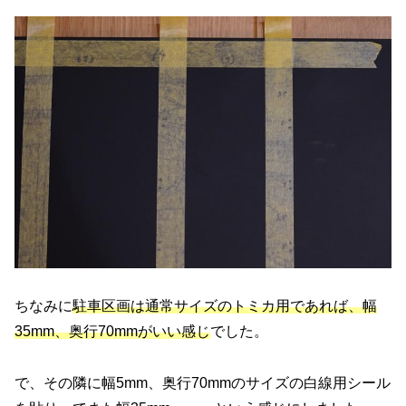
ちなみに
駐車区画は通常サイズのトミカ用であれば、幅
35mm、奥行70mmがいい感じ
でした。
で、その隣に幅5mm、奥行70mmのサイズの白線用シール