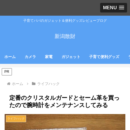
MENU
子育てパパのガジェット＆便利グッズレビューブログ
新潟散財
ホーム
カメラ
家電
ガジェット
子育て便利グッズ
PR
ホーム
ライフハック
定番のクリスタルガードとセーム革を買っ
たので腕時計をメンテナンスしてみる
ライフハック