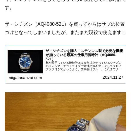
す。
ザ・シチズン（AQ4080-52L）を買ってからはサブの位置
づけとなってしまいましたが、まだまだ現役で使えます！
ザ・シチズンを購入！ステンレス製で必要な機能
が揃っている最高の仕事用腕時計（AQ4080-
52L）
私が愛用している腕時計は１０年以上使っているシチズン
のフォルマ。エコドライブで電池交換不要、そしてクロノ
グラフ付きでかっこよく、文字盤はブルー。これまでクロ
ノグラフのボタンがサビて動かなくなり、これまで２回修
理に出しています。本当はそろそろ...
2024.11.27
niigatasanzai.com