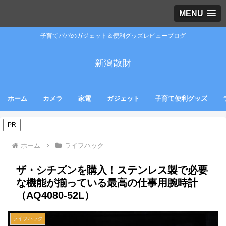
MENU
子育てパパのガジェット＆便利グッズレビューブログ
新潟散財
ホーム
カメラ
家電
ガジェット
子育て便利グッズ
PR
ホーム
ライフハック
ザ・シチズンを購入！ステンレス製で必要
な機能が揃っている最高の仕事用腕時計
（AQ4080-52L）
ライフハック