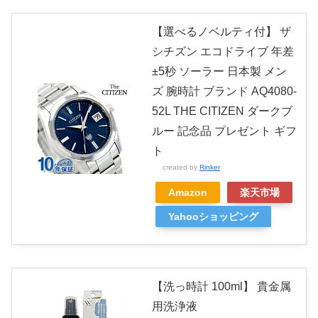
【選べるノベルティ付】 ザ
シチズン エコドライブ 年差
±5秒 ソーラー 日本製 メン
ズ 腕時計 ブランド AQ4080-
52L THE CITIZEN ダークブ
ルー 記念品 プレゼント ギフ
ト
created by
Rinker
Amazon
楽天市場
Yahooショッピング
【洗っ時計 100ml】 貴金属
用洗浄液