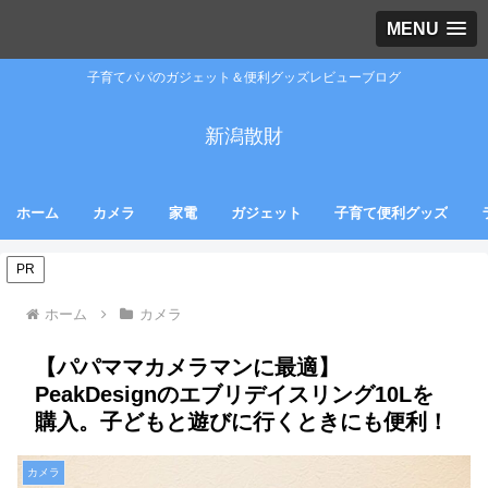
MENU
子育てパパのガジェット＆便利グッズレビューブログ
新潟散財
ホーム
カメラ
家電
ガジェット
子育て便利グッズ
PR
ホーム
カメラ
【パパママカメラマンに最適】
PeakDesignのエブリデイスリング10Lを
購入。子どもと遊びに行くときにも便利！
カメラ